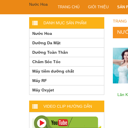
TRANG CHỦ
GIỚI THIỆU
SẢN 
TRANG
DANH MỤC SẢN PHẨM
NƯỚ
Nước Hoa
Dưỡng Da Mặt
Dưỡng Toàn Thân
Chăm Sóc Tóc
Máy tiêm dưỡng chất
Máy RF
Máy Oxyjet
Lăn 
VIDEO CLIP HƯỚNG DẪN