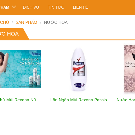
PHẨM
DỊCH VỤ
TIN TỨC
LIÊN HỆ
 CHỦ
SẢN PHẨM
NƯỚC HOA
C HOA
Khử Mùi Rexona Nữ
Lăn Ngăn Mùi Rexona Passio
Nước Hoa