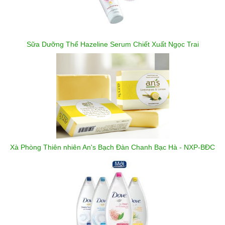
Sữa Dưỡng Thể Hazeline Serum Chiết Xuất Ngọc Trai
Xà Phòng Thiên nhiên An's Bạch Đàn Chanh Bạc Hà - NXP-BĐC