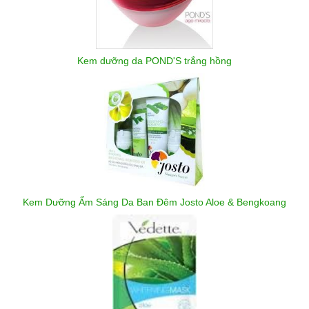
Kem dưỡng da POND'S trắng hồng
Kem Dưỡng Ẩm Sáng Da Ban Đêm Josto Aloe & Bengkoang