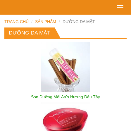
Toggl
navig
TRANG CHỦ
SẢN PHẨM
DƯỠNG DA MẶT
DƯỠNG DA MẶT
Son Dưỡng Môi An's Hương Dâu Tây