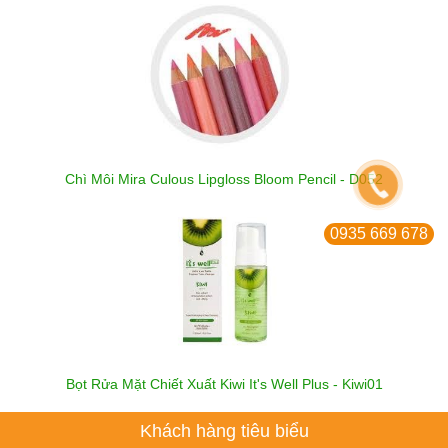
Chì Môi Mira Culous Lipgloss Bloom Pencil - D052
0935 669 678
Bọt Rửa Mặt Chiết Xuất Kiwi It's Well Plus - Kiwi01
Khách hàng tiêu biểu