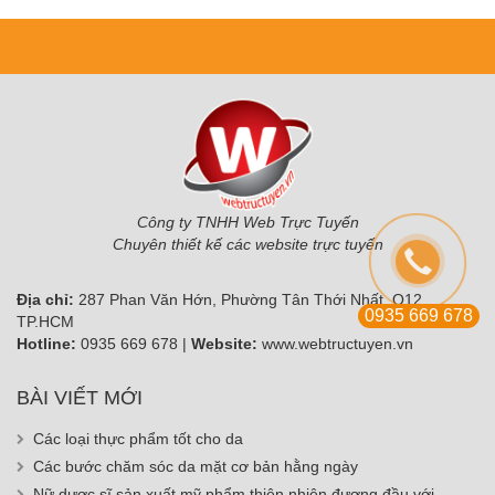
Công ty TNHH Web Trực Tuyến
Chuyên thiết kế các website trực tuyến
Địa chỉ:
287 Phan Văn Hớn, Phường Tân Thới Nhất, Q12,
0935 669 678
TP.HCM
Hotline:
0935 669 678 |
Website:
www.webtructuyen.vn
BÀI VIẾT MỚI
Các loại thực phẩm tốt cho da
Các bước chăm sóc da mặt cơ bản hằng ngày
Nữ dược sĩ sản xuất mỹ phẩm thiên nhiên đương đầu với