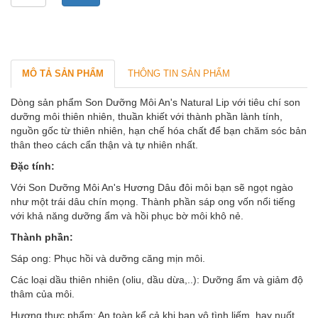
0
MÔ TẢ SẢN PHẨM
THÔNG TIN SẢN PHẨM
Dòng sản phẩm Son Dưỡng Môi An's Natural Lip với tiêu chí son
dưỡng môi thiên nhiên, thuần khiết với thành phần lành tính,
nguồn gốc từ thiên nhiên, hạn chế hóa chất để bạn chăm sóc bản
thân theo cách cẩn thận và tự nhiên nhất.
Đặc tính:
Với Son Dưỡng Môi An's Hương Dâu đôi môi bạn sẽ ngọt ngào
như một trái dâu chín mọng. Thành phần sáp ong vốn nổi tiếng
với khả năng dưỡng ẩm và hồi phục bờ môi khô nẻ.
Thành phần:
Sáp ong: Phục hồi và dưỡng căng mịn môi.
Các loại dầu thiên nhiên (oliu, dầu dừa,..): Dưỡng ẩm và giảm độ
thâm của môi.
Hương thực phẩm: An toàn kể cả khi bạn vô tình liếm, hay nuốt