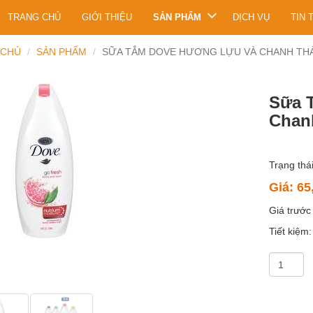
TRANG CHỦ
GIỚI THIỆU
SẢN PHẨM
DỊCH VỤ
TIN 
 CHỦ
SẢN PHẨM
SỮA TẮM DOVE HƯƠNG LỰU VÀ CHANH TH
Sữa 
Chan
Trạng thái
Giá:
65
Giá trước
Tiết kiệm: