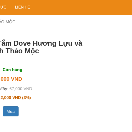
TỨC
LIÊN HỆ
ẢO MỘC
Tắm Dove Hương Lựu và
h Thảo Mộc
:
Còn hàng
,000 VND
 đây:
67,000 VND
2,000 VND (3%)