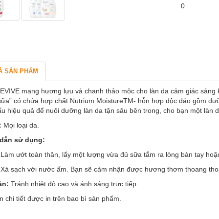
0
Ả SẢN PHẨM
VIVE mang hương lựu và chanh thảo mộc cho làn da cảm giác sảng kh
sữa” có chứa hợp chất Nutrium MoistureTM- hỗn hợp độc đáo gồm dưỡng
u hiệu quả để nuôi dưỡng làn da tận sâu bên trong, cho bạn một làn da
:
Mọi loại da.
dẫn sử dụng:
Làm ướt toàn thân, lấy một lượng vừa đủ sữa tắm ra lòng bàn tay hoặ
 Xả sạch với nước ấm. Bạn sẽ cảm nhận được hương thơm thoang tho
ản:
Tránh nhiệt độ cao và ánh sáng trực tiếp.
n chi tiết được in trên bao bì sản phẩm.