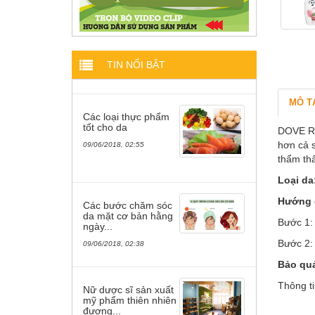
TIN NỔI BẬT
MÔ T
Các loại thực phẩm
tốt cho da
DOVE RE
hơn cả 
09/06/2018, 02:55
thẩm thấ
Loại da
Hướng 
Các bước chăm sóc
da mặt cơ bản hằng
Bước 1: 
ngày...
Bước 2:
09/06/2018, 02:38
Bảo qu
Thông ti
Nữ dược sĩ sản xuất
mỹ phẩm thiên nhiên
đương...