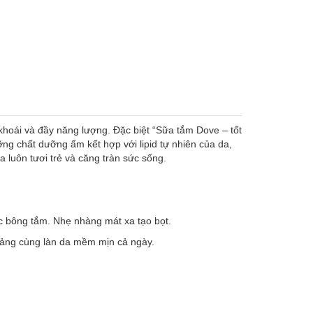
oái và đầy năng lượng. Đặc biệt “Sữa tắm Dove – tốt
 chất dưỡng ẩm kết hợp với lipid tự nhiên của da,
 luôn tươi trẻ và căng tràn sức sống.
c bông tắm. Nhẹ nhàng mát xa tạo bọt.
ảng cùng làn da mềm mịn cả ngày.