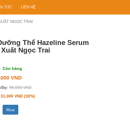
IN TỨC
LIÊN HỆ
XUẤT NGỌC TRAI
Dưỡng Thể Hazeline Serum
 Xuất Ngọc Trai
:
Còn hàng
,000 VND
 đây:
98,000 VND
31,000 VND (32%)