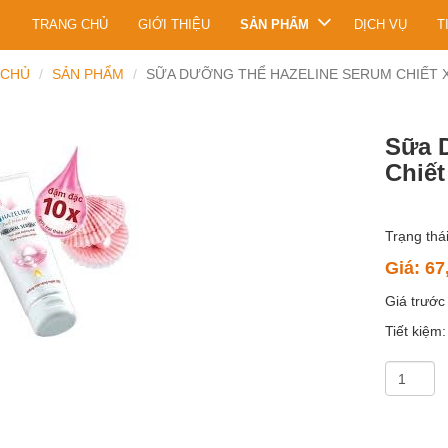
TRANG CHỦ
GIỚI THIỆU
SẢN PHẨM
DỊCH VỤ
T
 CHỦ
SẢN PHẨM
SỮA DƯỠNG THỂ HAZELINE SERUM CHIẾT 
Sữa 
Chiết
Trạng thái
Giá:
67
Giá trước
Tiết kiệm: