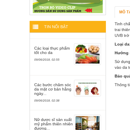
0
MÔ T
Tinh ch
TIN NỔI BẬT
trai thi
UVB trở
Loại da
Các loại thực phẩm
tốt cho da
Hướng 
09/06/2018, 02:55
Sử dụng
vào da t
Bảo qu
Các bước chăm sóc
Thông ti
da mặt cơ bản hằng
ngày...
09/06/2018, 02:38
Nữ dược sĩ sản xuất
mỹ phẩm thiên nhiên
đương...