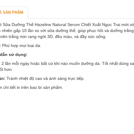
Ả SẢN PHẨM
ất Sữa Dưỡng Thể Hazeline Natural Serum Chiết Xuất Ngọc Trai mới vớ
ên nhiên gấp 10 lần so với sữa dưỡng thể, giúp phục hồi và dưỡng trắn
 nên trắng mịn rạng ngời 3D, đều màu, và đầy sức sống.
:
Phù hợp mọi loại da.
dẫn sử dụng:
 2 lần mỗi ngày hoặc bất cứ khi nào muốn dưỡng da. Tốt nhất dùng s
ốt hơn.
ản:
Tránh nhiệt độ cao và ánh sáng trực tiếp.
n chi tiết in trên bao bì sản phẩm.